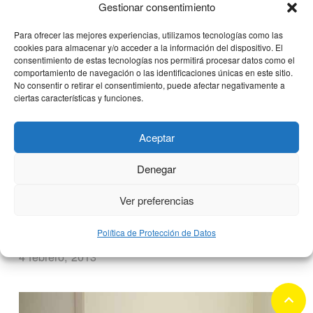
Gestionar consentimiento
Para ofrecer las mejores experiencias, utilizamos tecnologías como las
cookies para almacenar y/o acceder a la información del dispositivo. El
consentimiento de estas tecnologías nos permitirá procesar datos como el
comportamiento de navegación o las identificaciones únicas en este sitio.
No consentir o retirar el consentimiento, puede afectar negativamente a
ciertas características y funciones.
Aceptar
El doctor Pedro Guillén recibe el
Denegar
Premio “José Manuel Martínez a toda
una vida profesional”
Ver preferencias
Política de Protección de Datos
4 febrero, 2013
keyboard_arrow_up