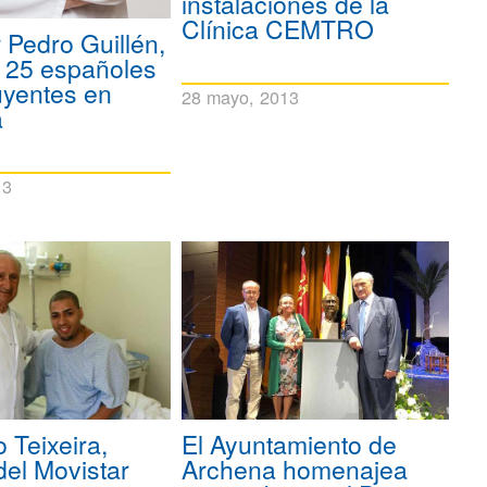
instalaciones de la
Clínica CEMTRO
r Pedro Guillén,
s 25 españoles
uyentes en
28 mayo, 2013
a
13
 Teixeira,
El Ayuntamiento de
del Movistar
Archena homenajea