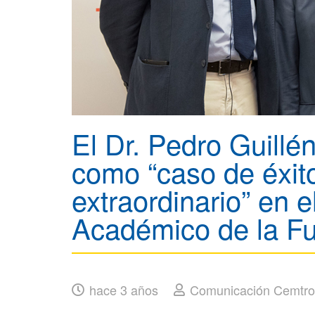
El Dr. Pedro Guillén
como “caso de éxit
extraordinario” en 
Académico de la F
hace 3 años
Comunicación Cemtro