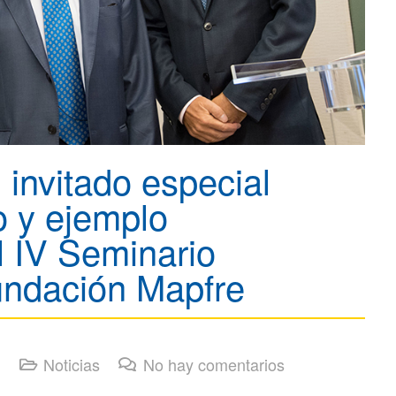
 invitado especial
o y ejemplo
el IV Seminario
undación Mapfre
Noticias
No hay comentarios