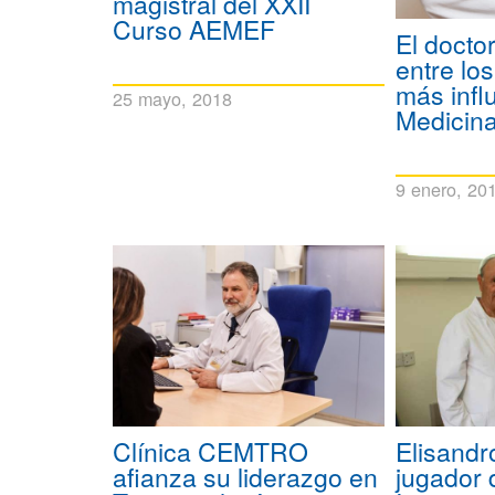
magistral del XXII
Curso AEMEF
El docto
entre lo
más infl
25 mayo, 2018
Medicin
9 enero, 20
Clínica CEMTRO
Elisandro
afianza su liderazgo en
jugador 