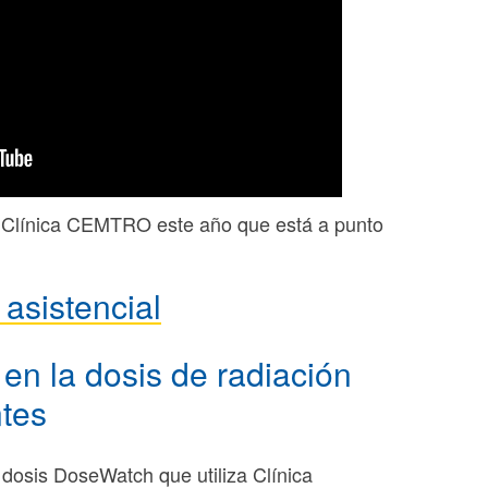
e Clínica CEMTRO este año que está a punto
 asistencial
n la dosis de radiación
ntes
 dosis DoseWatch que utiliza Clínica