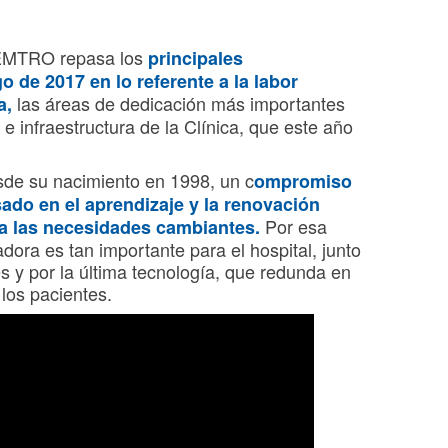
 CEMTRO repasa los
principales
o de 2017 en lo referente a la labor
las áreas de dedicación más importantes
a,
 e infraestructura de la Clínica, que este año
de su nacimiento en 1998, un c
ompromiso
asado en el aprendizaje y la renovación
Por esa
 a las necesidades cambiantes.
adora es tan importante para el hospital, junto
s y por la última tecnología, que redunda en
los pacientes.