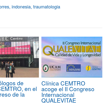
torres
,
indonesia
,
traumatologia
ólogos de
Clínica CEMTRO
 CEMTRO, en el
acoge el II Congreso
eso de la
Internacional
QUALEVITAE