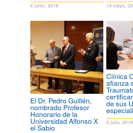
6 junio, 2018
10 mayo, 2
Clínica
afianza 
Traumat
certific
El Dr. Pedro Guillén,
de sus 
nombrado Profesor
especial
Honorario de la
Universidad Alfonso X
5 julio, 201
el Sabio