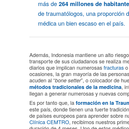
más de
264 millones de habitant
de traumatólogos, una proporción d
médica un bien escaso en el país.
Además, Indonesia mantiene un alto riesgo
transporte de sus ciudadanos se realiza me
diarios que implican numerosas
fracturas
o 
ocasiones, la gran mayoría de las persona
acuden al “
”, o colocador de hu
bone setter
, i
métodos tradicionales de la medicina
llegan a generar numerosas y nuevas comp
Es por tanto que, la
formación en la
Trau
este país, donde tienen una fuerte tradición
de países europeos para aprender sobre nu
Clínica CEMTRO
, recibimos nuestros prim
duración de 4 meses. Uno de estos médic