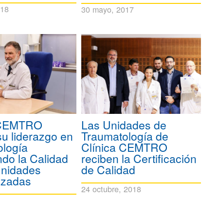
018
30 mayo, 2017
 CEMTRO
Las Unidades de
su liderazgo en
Traumatología de
ología
Clínica CEMTRO
ando la Calidad
reciben la Certificación
Unidades
de Calidad
izadas
24 octubre, 2018
8