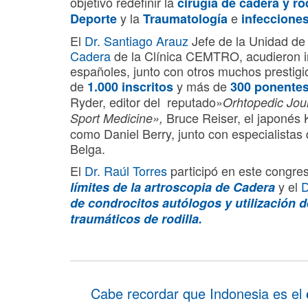
objetivo redefinir la
cirugía de cadera y rod
y la
e
Deporte
Traumatología
infeccione
El
Dr. Santiago Arauz
Jefe de la Unidad de
Cadera
de la Clínica CEMTRO, acudieron i
españoles, junto con otros muchos prestig
de
y más de
1.000 inscritos
300 ponente
Ryder, editor del reputado»
Orhtopedic Jour
Bruce Reiser, el japonés 
Sport Medicine»,
como Daniel Berry, junto con especialistas 
Belga.
El
Dr. Raúl Torres
participó en este congre
y el
D
límites de la
artroscopia de Cadera
de
condrocitos autólogos
y utilización d
traumáticos de rodilla.
Cabe recordar que Indonesia es el