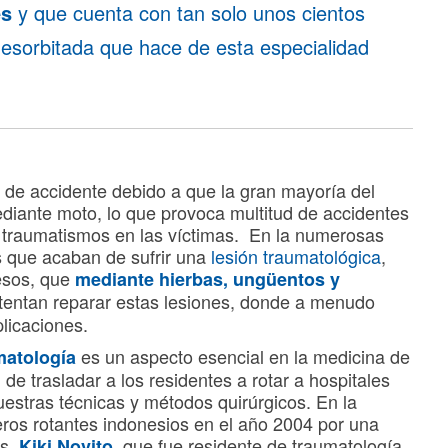
es
y que cuenta con tan solo unos cientos
esorbitada que hace de esta especialidad
 de accidente debido a que la gran mayoría del
diante moto, lo que provoca multitud de accidentes
traumatismos en las víctimas. En la numerosas
s que acaban de sufrir una
lesión traumatológica
,
esos, que
mediante hierbas, ungüentos y
ntentan reparar estas lesiones, donde a menudo
licaciones.
es un aspecto esencial en la medicina de
matología
 de trasladar a los residentes a rotar a hospitales
estras técnicas y métodos quirúrgicos. En la
eros rotantes indonesios en el año 2004 por una
os,
, que fue residente de traumatología
Kiki Novito