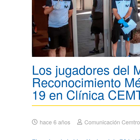
Los jugadores del M
Reconocimiento Méd
19 en Clínica CE
hace 6 años
Comunicación Cemtro