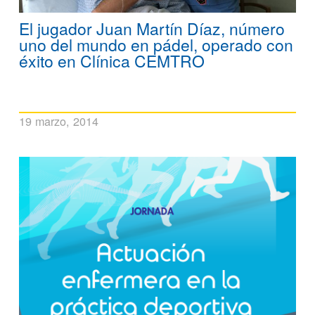
El jugador Juan Martín Díaz, número
uno del mundo en pádel, operado con
éxito en Clínica CEMTRO
19 marzo, 2014