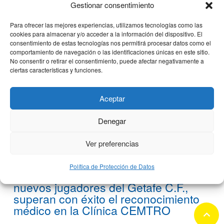
Gestionar consentimiento
5 diciembre, 2018
Para ofrecer las mejores experiencias, utilizamos tecnologías como las
cookies para almacenar y/o acceder a la información del dispositivo. El
consentimiento de estas tecnologías nos permitirá procesar datos como el
comportamiento de navegación o las identificaciones únicas en este sitio.
No consentir o retirar el consentimiento, puede afectar negativamente a
ciertas características y funciones.
Aceptar
Denegar
Ver preferencias
Política de Protección de Datos
Robert Kenedy y Jason Remeseiro,
nuevos jugadores del Getafe C.F.,
superan con éxito el reconocimiento
médico en la Clínica CEMTRO
keyboard_arrow_up