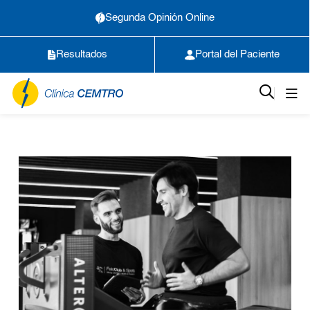
Segunda Opinión Online
Resultados
Portal del Paciente