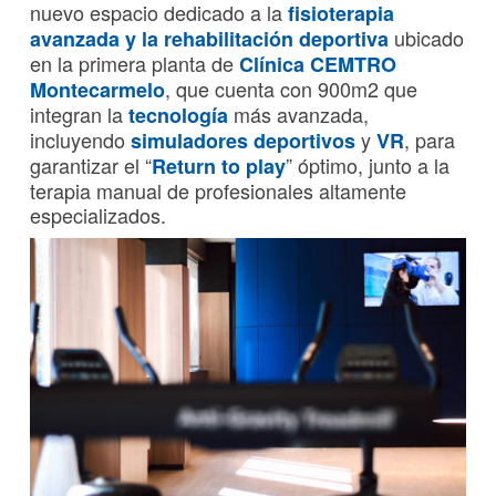
nuevo espacio dedicado a la
fisioterapia
ubicado
avanzada y la rehabilitación deportiva
en la primera planta de
Clínica CEMTRO
, que cuenta con 900m2 que
Montecarmelo
integran la
más avanzada,
tecnología
incluyendo
y
, para
simuladores deportivos
VR
garantizar el “
” óptimo, junto a la
Return to play
terapia manual de profesionales altamente
especializados.