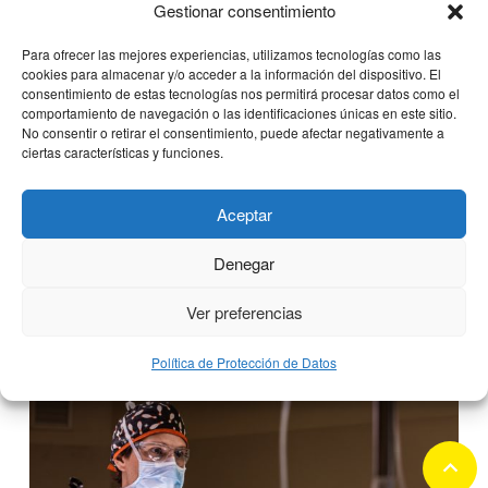
Gestionar consentimiento
Para ofrecer las mejores experiencias, utilizamos tecnologías como las
cookies para almacenar y/o acceder a la información del dispositivo. El
consentimiento de estas tecnologías nos permitirá procesar datos como el
comportamiento de navegación o las identificaciones únicas en este sitio.
No consentir o retirar el consentimiento, puede afectar negativamente a
ciertas características y funciones.
Clínica CEMTRO celebra con éxito el
Aceptar
II Curso Teórico-Práctico en Cirugía
Avanzada de Rodilla
Denegar
Ver preferencias
13 junio, 2022
Política de Protección de Datos
keyboard_arrow_up