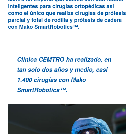
inteligentes para cirugías ortopédicas así
como el único que realiza cirugías de
prótesis
parcial y total de rodilla
y
prótesis de cadera
con Mako SmartRobotics™.
Clínica CEMTRO ha realizado, en
tan solo dos años y medio, casi
1.400 cirugías con Mako
SmartRobotics™.