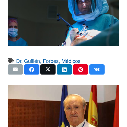
Dr. Guillén
,
Forbes
,
Médicos