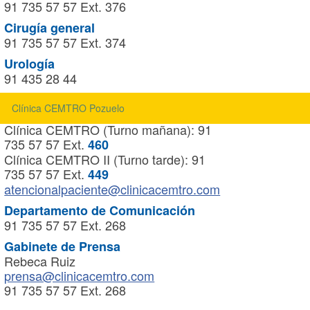
91 735 57 57 Ext. 376
Cirugía general
91 735 57 57 Ext. 374
Urología
91 435 28 44
Unidad de Atención al Paciente (No
Clínica CEMTRO Pozuelo
gestión de citas)
Clínica CEMTRO (Turno mañana): 91
735 57 57 Ext.
460
Clínica CEMTRO II (Turno tarde): 91
735 57 57 Ext.
449
atencionalpaciente@clinicacemtro.com
Departamento de Comunicación
91 735 57 57 Ext. 268
Gabinete de Prensa
Rebeca Ruiz
prensa@clinicacemtro.com
91 735 57 57 Ext. 268