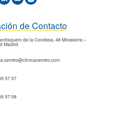
ación de Contacto
Ventisquero de la Condesa, 48 Mirasierra –
5 Madrid
ica.cemtro@clinicacemtro.com
35 57 57
35 57 58