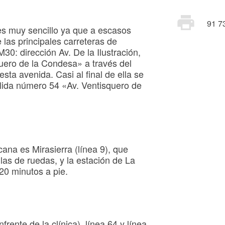
print
91 7
 es muy sencillo ya que a escasos
las principales carreteras de
M30: dirección Av. De la Ilustración,
quero de la Condesa» a través del
esta avenida. Casi al final de ella se
alida número 54 «Av. Ventisquero de
ana es Mirasierra (línea 9), que
las de ruedas, y la estación de La
20 minutos a pie.
frente de la clínica), línea 64 y línea