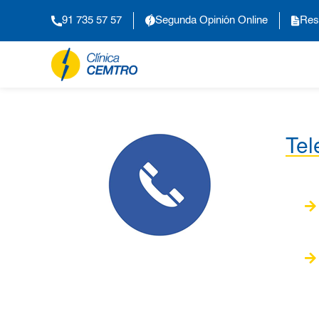
91 735 57 57
Segunda Opinión Online
Res
Tel