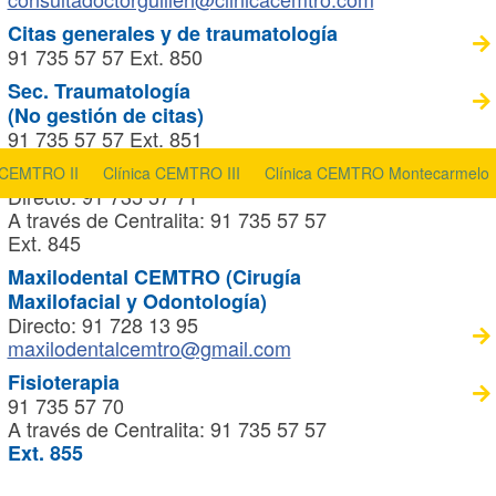
Citas generales y de traumatología
91 735 57 57 Ext. 850
Sec. Traumatología
(No gestión de citas)
91 735 57 57 Ext. 851
Radiodiagnóstico
a CEMTRO II
Clínica CEMTRO III
Clínica CEMTRO Montecarmelo
Directo: 91 735 57 71
A través de Centralita: 91 735 57 57
Ext. 845
Maxilodental CEMTRO (Cirugía
Maxilofacial y Odontología)
Directo: 91 728 13 95
maxilodentalcemtro@gmail.com
Fisioterapia
91 735 57 70
A través de Centralita: 91 735 57 57
Ext. 855