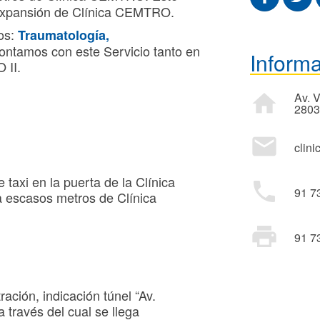
 expansión de Clínica CEMTRO.
ios:
Traumatología,
ontamos con este Servicio tanto en
Inform
 II.
home
Av. 
2803
mail
clin
axi en la puerta de la Clínica
phone
91 7
 escasos metros de Clínica
print
91 7
ración, indicación túnel “Av.
 través del cual se llega