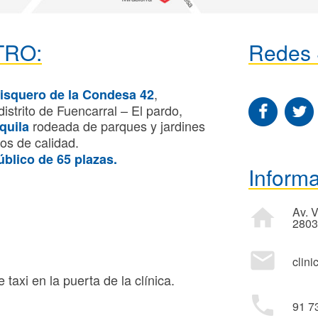
TRO:
Redes 
,
tisquero de la Condesa 42
distrito de Fuencarral – El pardo,
rodeada de parques y jardines
quila
os de calidad.
úblico de 65 plazas.
Inform
home
Av. 
2803
mail
clin
axi en la puerta de la clínica.
phone
91 7