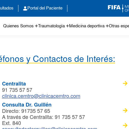
ultados
Portal del Paciente
Quienes Somos
Traumatología
Medicina deportiva
Otras espe
éfonos y Contactos de Interés:
Centralita
91 735 57 57
clinica.cemtro@clinicacemtro.com
Consulta Dr. Guillén
Directo: 91735 57 65
A través de Centralita: 91 735 57 57
Ext. 840
consultadoctorguillen@clinicacemtro.com