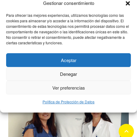
Gestionar consentimiento
Para ofrecer las mejores experiencias, utilizamos tecnologías como las
Clínica CEMTRO afianza su liderazgo
cookies para almacenar y/o acceder a la información del dispositivo. El
en Traumatología certificando la
consentimiento de estas tecnologías nos permitirá procesar datos como el
Calidad de sus Unidades
comportamiento de navegación o las identificaciones únicas en este sitio.
No consentir o retirar el consentimiento, puede afectar negativamente a
especializadas
ciertas características y funciones.
5 julio, 2018
Aceptar
Denegar
Ver preferencias
Política de Protección de Datos
keyboard_arrow_up