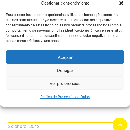
Gestionar consentimiento
Para ofrecer las mejores experiencias, utilizamos tecnologías como las
cookies para almacenar y/o acceder a la información del dispositivo. El
consentimiento de estas tecnologías nos permitirá procesar datos como el
comportamiento de navegación o las identificaciones únicas en este sitio.
No consentir o retirar el consentimiento, puede afectar negativamente a
ciertas características y funciones.
Aceptar
Denegar
Ver preferencias
CEMTRO realiza la primera prótesis
de una rodilla hecha a medida a
Política de Protección de Datos
través de tecnología 3D
keyboard_arrow_up
28 enero, 2013