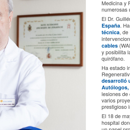
Medicina y 
numerosas u
El Dr. Guill
. H
España
, de
técnica
intervencio
(WAD
cables
y posibilita 
quirófano.
Ha estado im
Regenerativ
desarrolló
Autólogos
,
lesiones de 
varios proyec
prestigioso 
El 18 de m
hospital do
un papel pro