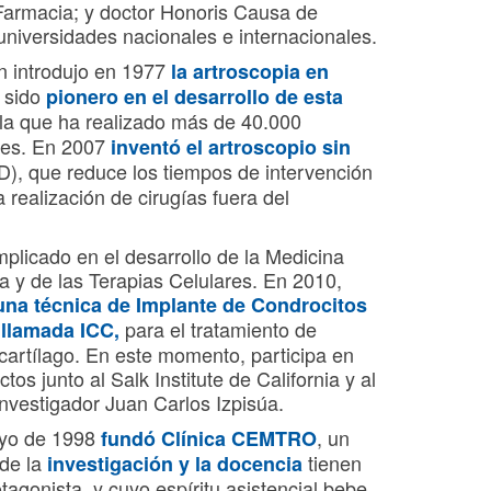
Farmacia; y doctor Honoris Causa de
niversidades nacionales e internacionales.
én introdujo en 1977
la
artroscopia
en
a sido
pionero en el desarrollo de esta
 la que ha realizado más de 40.000
nes. En 2007
inventó el artroscopio sin
), que reduce los tiempos de intervención
la realización de cirugías fuera del
plicado en el desarrollo de la Medicina
a y de las Terapias Celulares. En 2010,
 una técnica de
Implante de Condrocitos
para el tratamiento de
 llamada ICC,
cartílago. En este momento, participa en
tos junto al Salk Institute de California y al
investigador Juan Carlos Izpisúa.
ayo de 1998
, un
fundó Clínica CEMTRO
nde la
tienen
investigación y la docencia
tagonista, y cuyo espíritu asistencial bebe