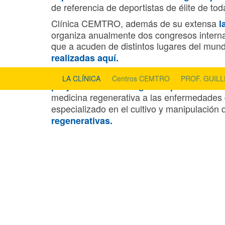
de referencia de deportistas de élite de to
Clínica CEMTRO, además de su extensa
l
organiza anualmente dos congresos interna
que a acuden de distintos lugares del mu
realizadas aquí.
En cuanto a investigación, a través de la
F
LA CLÍNICA
Centros CEMTRO
PROF. GUIL
a ni
proyectos de investigación pioneros
medicina regenerativa a las enfermedades
especializado en el cultivo y manipulación
regenerativas.