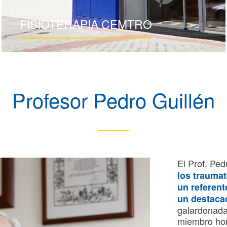
FISIOTERAPIA CEMTRO
Profesor Pedro Guillén
El Prof. Pe
los trauma
un referent
un destaca
galardonada
miembro hon