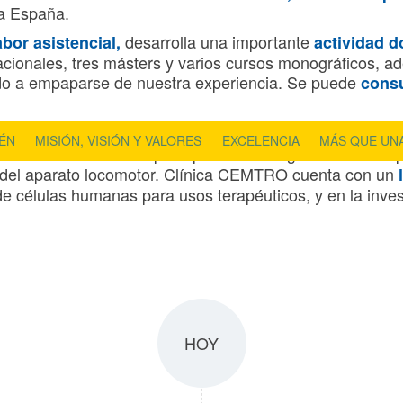
da España.
desarrolla una importante
abor asistencial,
actividad d
cionales, tres másters y varios cursos monográficos, a
ndo a empaparse de nuestra experiencia. Se puede
consu
Clínica CEMTRO recibe donacio
undación Pedro Guillén
,
LÉN
MISIÓN, VISIÓN Y VALORES
EXCELENCIA
MÁS QUE UNA
vel mundial. La línea principal de investigación busca 
 del aparato locomotor. Clínica CEMTRO cuenta con un
 de células humanas para usos terapéuticos, y en la inve
HOY