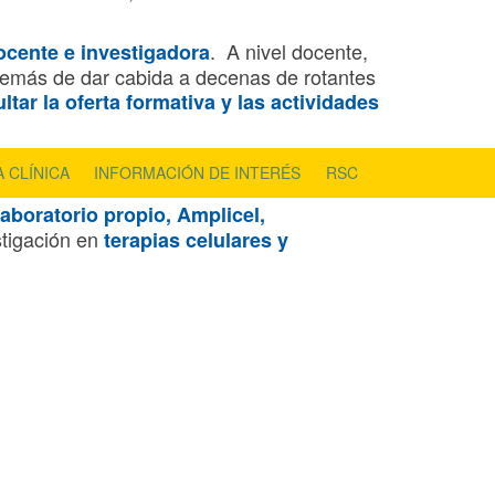
. A nivel docente,
ocente e investigadora
demás de dar cabida a decenas de rotantes
ltar la oferta formativa y las actividades
nes que destina a sufragar distintos
 CLÍNICA
INFORMACIÓN DE INTERÉS
RSC
aplicar los asombrosos avances de la
laboratorio propio,
Amplicel
,
stigación en
terapias celulares y