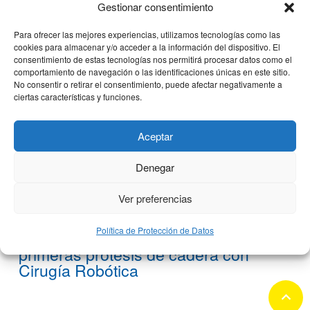
13 junio, 2022
Gestionar consentimiento
Para ofrecer las mejores experiencias, utilizamos tecnologías como las
cookies para almacenar y/o acceder a la información del dispositivo. El
consentimiento de estas tecnologías nos permitirá procesar datos como el
comportamiento de navegación o las identificaciones únicas en este sitio.
No consentir o retirar el consentimiento, puede afectar negativamente a
ciertas características y funciones.
Aceptar
Denegar
Ver preferencias
Política de Protección de Datos
Clínica CEMTRO implanta las
primeras prótesis de cadera con
Cirugía Robótica
keyboard_arrow_up