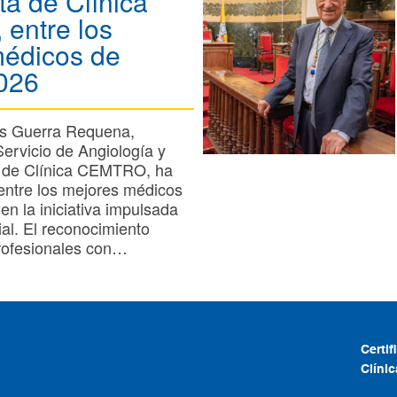
ta de Clínica
entre los
médicos de
026
s Guerra Requena,
Servicio de Angiología y
r de Clínica CEMTRO, ha
entre los mejores médicos
n la iniciativa impulsada
ial. El reconocimiento
profesionales con…
Certi
Clíni