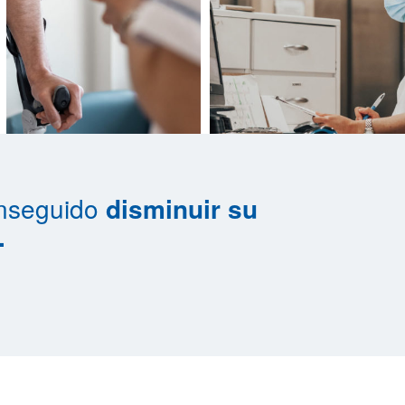
onseguido
disminuir su
.