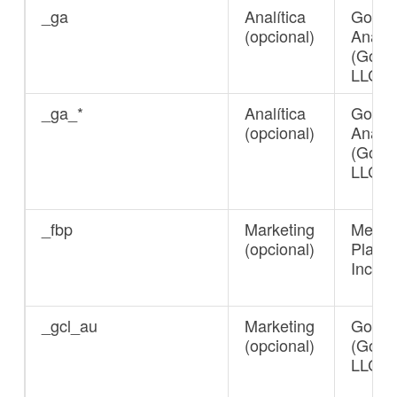
_ga
Analítica
Googl
(opcional)
Analyt
(Goog
LLC)
_ga_*
Analítica
Googl
(opcional)
Analyt
(Goog
LLC)
_fbp
Marketing
Meta
(opcional)
Platfo
Inc.
_gcl_au
Marketing
Googl
(opcional)
(Goog
LLC)