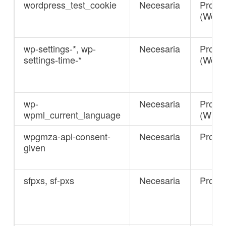
wordpress_test_cookie
Necesaria
Propia
(Word
wp-settings-*, wp-
Necesaria
Propia
settings-time-*
(Word
wp-
Necesaria
Propia
wpml_current_language
(WPM
wpgmza-api-consent-
Necesaria
Propia
given
sfpxs, sf-pxs
Necesaria
Propia