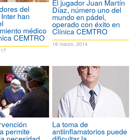
El jugador Juan Martín
dores del
Díaz, número uno del
 Inter han
mundo en pádel,
el
operado con éxito en
imiento médico
Clínica CEMTRO
línica CEMTRO
19 marzo, 2014
017
rvención
La toma de
a permite
antiinflamatorios puede
 la necesidad
dificultar la