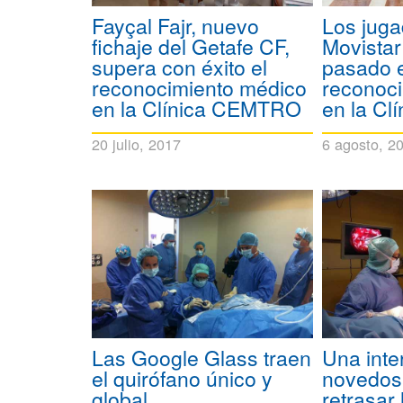
Fayçal Fajr, nuevo
Los juga
fichaje del Getafe CF,
Movistar
supera con éxito el
pasado 
reconocimiento médico
reconoc
en la Clínica CEMTRO
en la C
20 julio, 2017
6 agosto, 2
Las Google Glass traen
Una inte
el quirófano único y
novedos
global
retrasar