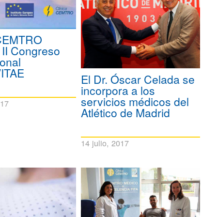
 CEMTRO
 II Congreso
ional
ITAE
El Dr. Óscar Celada se
incorpora a los
servicios médicos del
017
Atlético de Madrid
14 julio, 2017