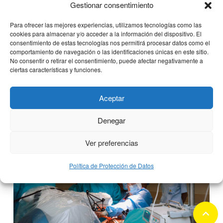
Gestionar consentimiento
I Congreso Internacional en el
Para ofrecer las mejores experiencias, utilizamos tecnologías como las
Metaverso sobre patologías
cookies para almacenar y/o acceder a la información del dispositivo. El
consentimiento de estas tecnologías nos permitirá procesar datos como el
deportivas en el fútbol
comportamiento de navegación o las identificaciones únicas en este sitio.
No consentir o retirar el consentimiento, puede afectar negativamente a
ciertas características y funciones.
11 octubre, 2022
Aceptar
Denegar
Ver preferencias
Política de Protección de Datos
keyboard_arrow_up