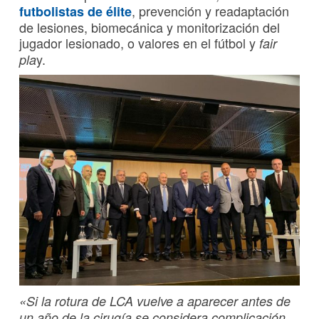
, prevención y readaptación
futbolistas de élite
de lesiones, biomecánica y monitorización del
jugador lesionado, o valores en el fútbol y
fair
y.
pla
«Si la rotura de LCA vuelve a aparecer antes de
un año de la cirugía se considera complicación