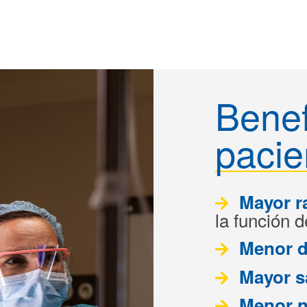
Benef
pacie
Mayor r
la función d
Menor d
Mayor
s
Menor n