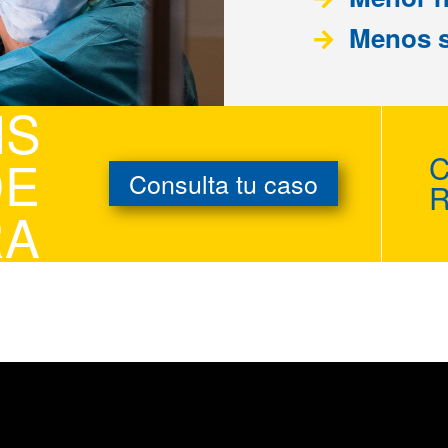
Menos s
IS
DE
C
Consulta tu caso
RA