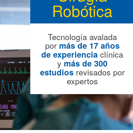
Robótica
Tecnología avalada
por
más de 17 años
clínica
de experiencia
y
más de 300
revisados por
estudios
expertos