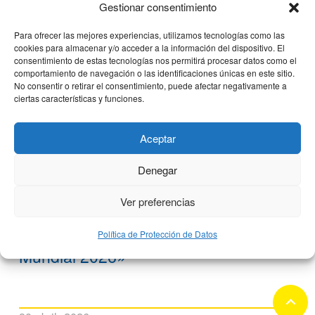
Gestionar consentimiento
Para ofrecer las mejores experiencias, utilizamos tecnologías como las
cookies para almacenar y/o acceder a la información del dispositivo. El
consentimiento de estas tecnologías nos permitirá procesar datos como el
comportamiento de navegación o las identificaciones únicas en este sitio.
No consentir o retirar el consentimiento, puede afectar negativamente a
ciertas características y funciones.
Aceptar
Denegar
Ver preferencias
Luis de la Fuente, presente en el
Política de Protección de Datos
segundo coloquio «De CEMTRO al
Mundial 2026»
keyboard_arrow_up