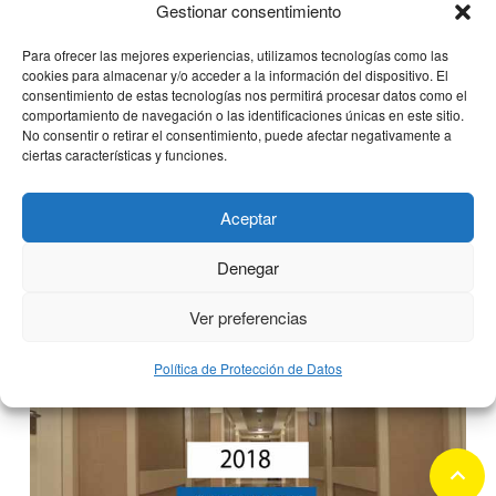
Gestionar consentimiento
Para ofrecer las mejores experiencias, utilizamos tecnologías como las
cookies para almacenar y/o acceder a la información del dispositivo. El
consentimiento de estas tecnologías nos permitirá procesar datos como el
Clínica CEMTRO incorpora las
comportamiento de navegación o las identificaciones únicas en este sitio.
especialidades de Endocrinología,
No consentir o retirar el consentimiento, puede afectar negativamente a
Ginecología y Pediatría en
ciertas características y funciones.
Montecarmelo
Aceptar
12 noviembre, 2018
Denegar
Ver preferencias
Política de Protección de Datos
keyboard_arrow_up