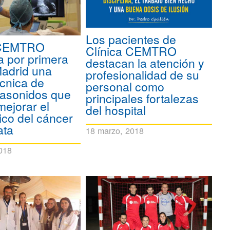
Los pacientes de
 CEMTRO
Clínica CEMTRO
a por primera
destacan la atención y
Madrid una
profesionalidad de su
cnica de
personal como
rasonidos que
principales fortalezas
mejorar el
del hospital
ico del cáncer
ata
18 marzo, 2018
018