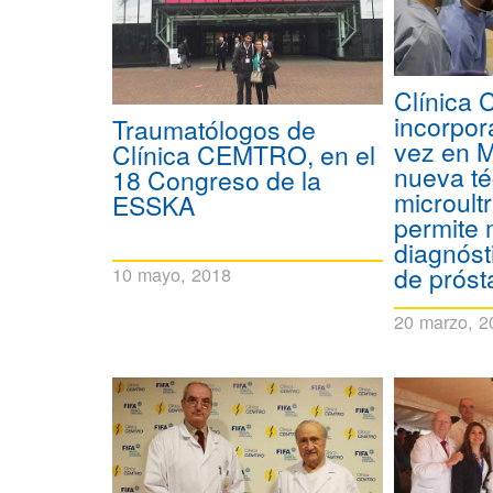
Clínica
incorpor
Traumatólogos de
vez en 
Clínica CEMTRO, en el
nueva té
18 Congreso de la
microult
ESSKA
permite 
diagnóst
de próst
10 mayo, 2018
20 marzo, 2