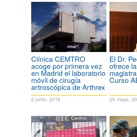
Clínica CEMTRO
El Dr. P
acoge por primera vez
ofrece l
en Madrid el laboratorio
magistral
móvil de cirugía
Curso 
artroscópica de Arthrex
6 junio, 2018
25 mayo, 2