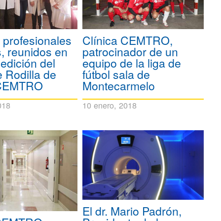
profesionales
Clínica CEMTRO,
, reunidos en
patrocinador de un
 edición del
equipo de la liga de
 Rodilla de
fútbol sala de
 CEMTRO
Montecarmelo
018
10 enero, 2018
El dr. Mario Padrón,