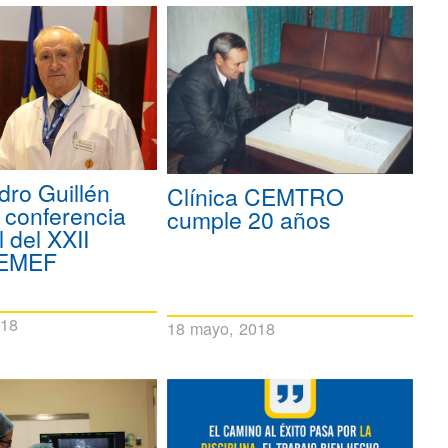
edro Guillén
Clínica CEMTRO
a conferencia
cumple 20 años
 del XXII
AEMEF
018
18 mayo, 2018