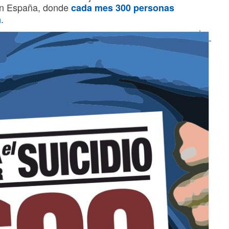
en España, donde
cada mes 300 personas
.
a