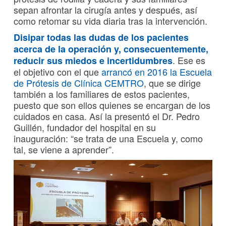
sepan afrontar la cirugía antes y después, así
como retomar su vida diaria tras la intervención.
Disipar todas las dudas de los pacientes
acerca de la operación y, consecuentemente,
. Ese es
reducir sus miedos e incertidumbres
el objetivo con el que
arrancó en 2016 la Escuela
de Prótesis de Clínica CEMTRO
, que se dirige
también a los familiares de estos pacientes,
puesto que son ellos quienes se encargan de los
cuidados en casa. Así la presentó el Dr. Pedro
Guillén, fundador del hospital en su
inauguración: “se trata de una Escuela y, como
tal, se viene a aprender”.