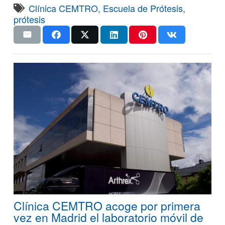
Clínica CEMTRO
,
Escuela de Prótesis
,
prótesis
Clínica CEMTRO acoge por primera
vez en Madrid el laboratorio móvil de