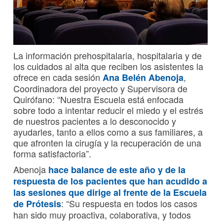
La información prehospitalaria, hospitalaria y de
los cuidados al alta que reciben los asistentes la
ofrece en cada sesión
,
Ana Belén Abenoja
Coordinadora del proyecto y Supervisora de
Quirófano: “Nuestra Escuela está enfocada
sobre todo a intentar reducir el miedo y el estrés
de nuestros pacientes a lo desconocido y
ayudarles, tanto a ellos como a sus familiares, a
que afronten la cirugía y la recuperación de una
forma satisfactoria”.
Abenoja
hace balance de este año y de la
respuesta de los pacientes que han acudido a
las sesiones que dirige al frente de la Escuela
: “Su respuesta en todos los casos
de Prótesis
han sido muy proactiva, colaborativa, y todos