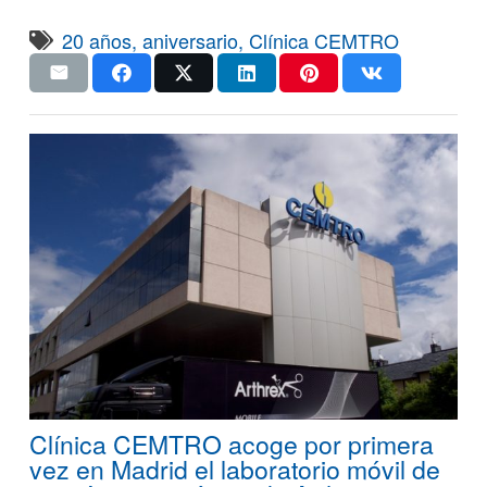
20 años
,
aniversario
,
Clínica CEMTRO
Clínica CEMTRO acoge por primera
vez en Madrid el laboratorio móvil de