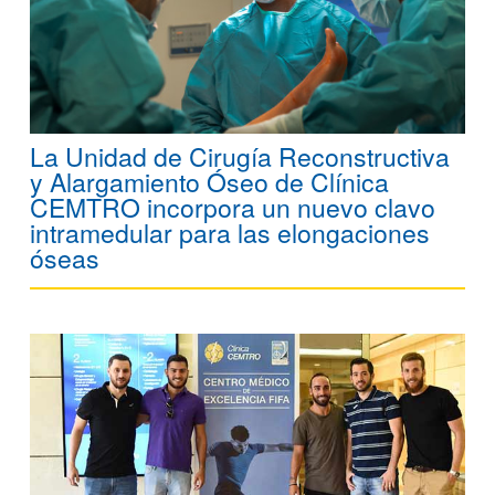
La Unidad de Cirugía Reconstructiva
y Alargamiento Óseo de Clínica
CEMTRO incorpora un nuevo clavo
intramedular para las elongaciones
óseas