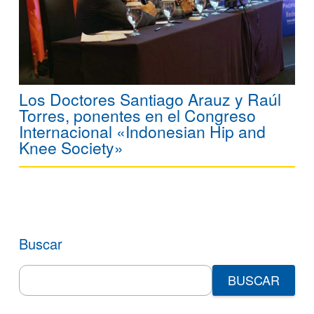
Los Doctores Santiago Arauz y Raúl
Torres, ponentes en el Congreso
Internacional «Indonesian Hip and
Knee Society»
Buscar
Search
for: