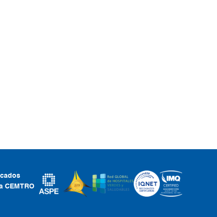
ficados
ca CEMTRO