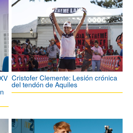
Cristofer Clemente: Lesión crónica
XXV
del tendón de Aquiles
en