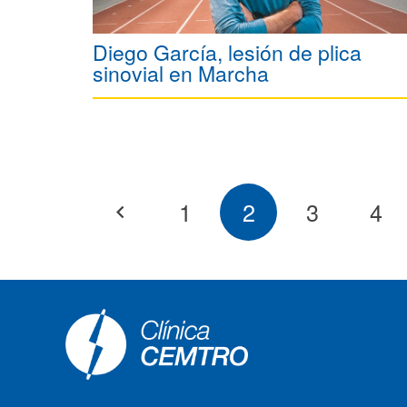
Diego García, lesión de plica
sinovial en Marcha
1
2
3
4