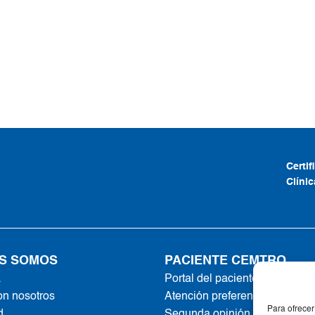
Certi
Clíni
S SOMOS
PACIENTE CEMTRO
a
Portal del paciente
on nosotros
Atención preferente
Para ofrecer
d
Segunda opinión online