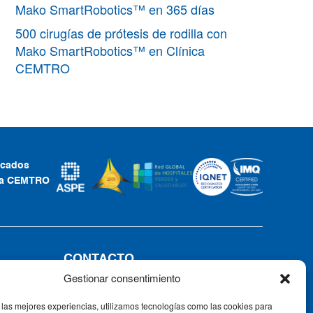
Mako SmartRobotics™ en 365 días
500 cirugías de prótesis de rodilla con
Mako SmartRobotics™ en Clínica
CEMTRO
ficados
ca CEMTRO
CONTACTO
Gestionar consentimiento
Tel: +34 91 735 57 57 | Fax: 91 735
57 58
 las mejores experiencias, utilizamos tecnologías como las cookies para
Av. Ventisquero de la Condesa, 42,