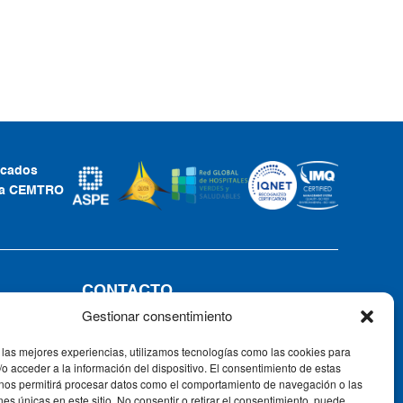
ficados
ca CEMTRO
CONTACTO
Gestionar consentimiento
Tel: +34 91 735 57 57 | Fax: 91 735
57 58
 las mejores experiencias, utilizamos tecnologías como las cookies para
Av. Ventisquero de la Condesa, 42,
o acceder a la información del dispositivo. El consentimiento de estas
28035, Madrid, España
 nos permitirá procesar datos como el comportamiento de navegación o las
ones únicas en este sitio. No consentir o retirar el consentimiento, puede