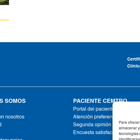
Certi
Clíni
S SOMOS
PACIENTE CEMTRO
a
Portal del paciente
on nosotros
Atención preferente
Para ofrecer
d
Segunda opinión online
almacenar y/
Encuesta satisfacción
tecnologías
identificaci