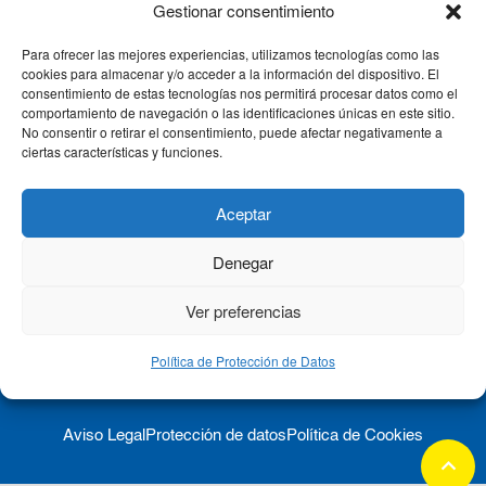
Gestionar consentimiento
Para ofrecer las mejores experiencias, utilizamos tecnologías como las
CLÍNICA CEMTRO
cookies para almacenar y/o acceder a la información del dispositivo. El
consentimiento de estas tecnologías nos permitirá procesar datos como el
comportamiento de navegación o las identificaciones únicas en este sitio.
No consentir o retirar el consentimiento, puede afectar negativamente a
QUIÉNES SOMOS
ciertas características y funciones.
PACIENTE CEMTRO
Aceptar
Denegar
CONTACTO
Ver preferencias
Política de Protección de Datos
Aviso Legal
Protección de datos
Política de Cookies
keyboard_arrow_up