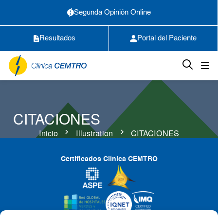
Segunda Opinión Online
Resultados
Portal del Paciente
CITACIONES
Inicio
Illustration
CITACIONES
chevron_right
chevron_right
Certificados Clínica CEMTRO