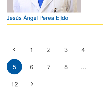
Jesús Ángel Perea Ejido
1
2
3
4
5
6
7
8
…
12