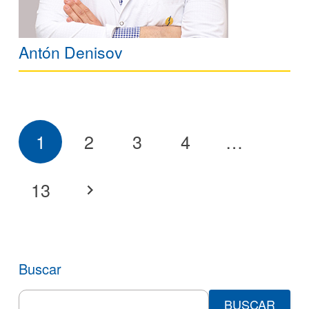
Antón Denisov
1
2
3
4
…
13
Buscar
Search