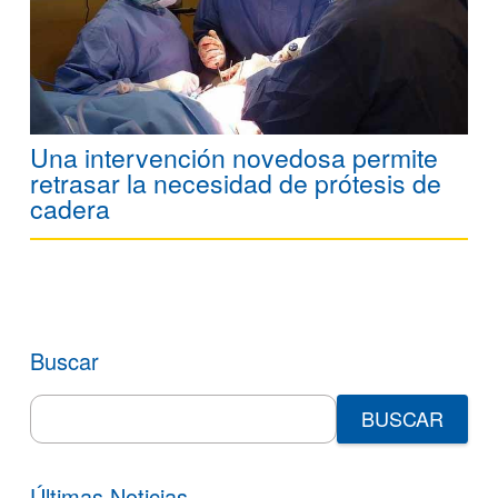
Una intervención novedosa permite
retrasar la necesidad de prótesis de
cadera
Buscar
Search
for:
Últimas Noticias