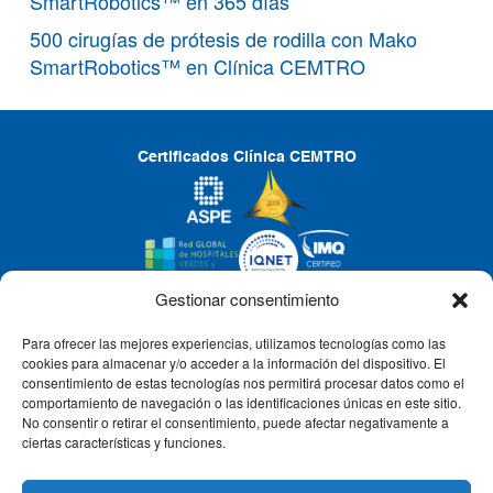
SmartRobotics™ en 365 días
500 cirugías de prótesis de rodilla con Mako
SmartRobotics™ en Clínica CEMTRO
Certificados Clínica CEMTRO
Gestionar consentimiento
Para ofrecer las mejores experiencias, utilizamos tecnologías como las
CLÍNICA CEMTRO
cookies para almacenar y/o acceder a la información del dispositivo. El
consentimiento de estas tecnologías nos permitirá procesar datos como el
comportamiento de navegación o las identificaciones únicas en este sitio.
No consentir o retirar el consentimiento, puede afectar negativamente a
QUIÉNES SOMOS
ciertas características y funciones.
PACIENTE CEMTRO