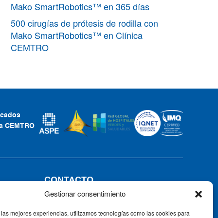
Mako SmartRobotics™ en 365 días
500 cirugías de prótesis de rodilla con
Mako SmartRobotics™ en Clínica
CEMTRO
ficados
ca CEMTRO
CONTACTO
Gestionar consentimiento
Tel: +34 91 735 57 57 | Fax: 91 735
57 58
 las mejores experiencias, utilizamos tecnologías como las cookies para
Av. Ventisquero de la Condesa, 42,