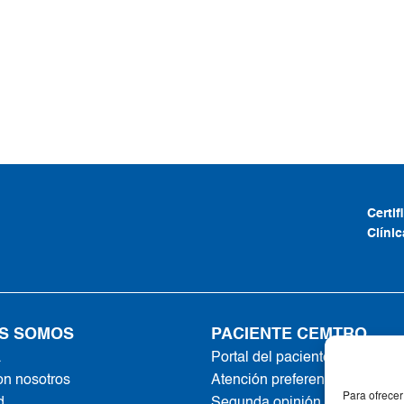
Certi
Clíni
S SOMOS
PACIENTE CEMTRO
a
Portal del paciente
on nosotros
Atención preferente
Para ofrecer
d
Segunda opinión online