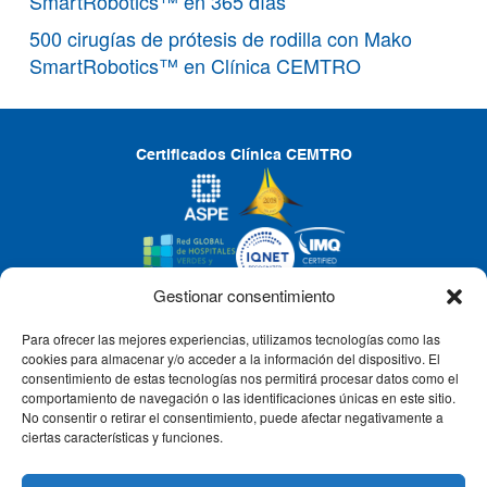
SmartRobotics™ en 365 días
500 cirugías de prótesis de rodilla con Mako
SmartRobotics™ en Clínica CEMTRO
Certificados Clínica CEMTRO
Gestionar consentimiento
Para ofrecer las mejores experiencias, utilizamos tecnologías como las
CLÍNICA CEMTRO
cookies para almacenar y/o acceder a la información del dispositivo. El
consentimiento de estas tecnologías nos permitirá procesar datos como el
comportamiento de navegación o las identificaciones únicas en este sitio.
No consentir o retirar el consentimiento, puede afectar negativamente a
QUIÉNES SOMOS
ciertas características y funciones.
PACIENTE CEMTRO