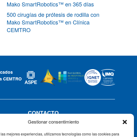
Mako SmartRobotics™ en 365 días
500 cirugías de prótesis de rodilla con
Mako SmartRobotics™ en Clínica
CEMTRO
ficados
ca CEMTRO
CONTACTO
Gestionar consentimiento
Tel: +34 91 735 57 57 | Fax: 91 735
57 58
 las mejores experiencias, utilizamos tecnologías como las cookies para
Av. Ventisquero de la Condesa, 42,