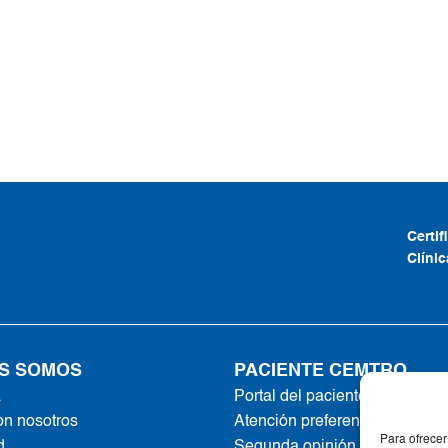
Certi
Clíni
S SOMOS
PACIENTE CEMTRO
a
Portal del paciente
on nosotros
Atención preferente
Para ofrecer
d
Segunda opinión online