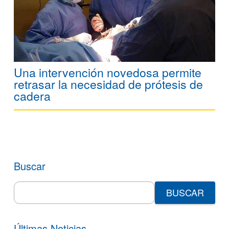
Una intervención novedosa permite
retrasar la necesidad de prótesis de
cadera
Buscar
Search
for:
Últimas Noticias