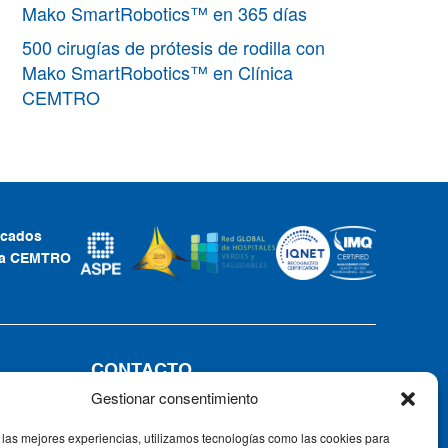
Mako SmartRobotics™ en 365 días
500 cirugías de prótesis de rodilla con
Mako SmartRobotics™ en Clínica
CEMTRO
ficados
ca CEMTRO
CONTACTO
Gestionar consentimiento
Tel: +34 91 735 57 57 | Fax: 91 735
57 58
 las mejores experiencias, utilizamos tecnologías como las cookies para
Av. Ventisquero de la Condesa, 42,