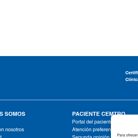
Certi
Clíni
S SOMOS
PACIENTE CEMTRO
a
Portal del paciente
on nosotros
Atención preferente
Para ofrecer
d
Segunda opinión online