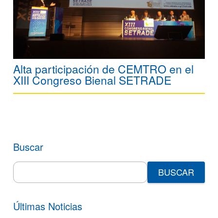
Alta participación de CEMTRO en el
XIII Congreso Bienal SETRADE
Buscar
Search
for:
Últimas Noticias