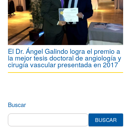
El Dr. Ángel Galindo logra el premio a
la mejor tesis doctoral de angiología y
cirugía vascular presentada en 2017
Buscar
Search
for: