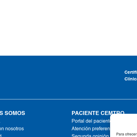
Certi
Clíni
S SOMOS
PACIENTE CEMTRO
a
Portal del paciente
on nosotros
Atención preferente
Para ofrecer
d
Segunda opinión online