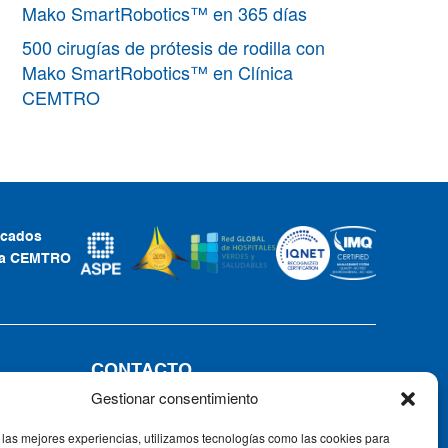
Mako SmartRobotics™ en 365 días
500 cirugías de prótesis de rodilla con
Mako SmartRobotics™ en Clínica
CEMTRO
ficados
ca CEMTRO
CONTACTO
Gestionar consentimiento
Tel: +34 91 735 57 57 | Fax: 91 735
57 58
 las mejores experiencias, utilizamos tecnologías como las cookies para
Av. Ventisquero de la Condesa, 42,