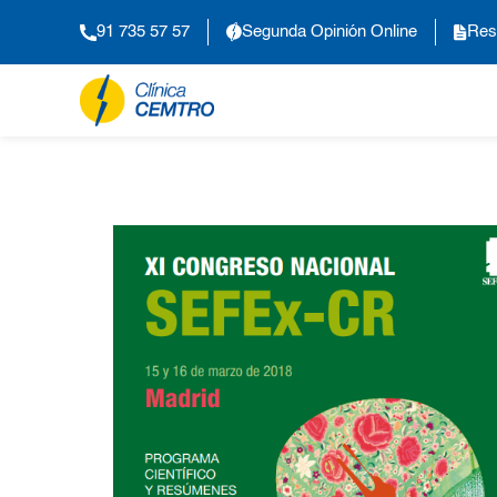
91 735 57 57
Segunda Opinión Online
Res