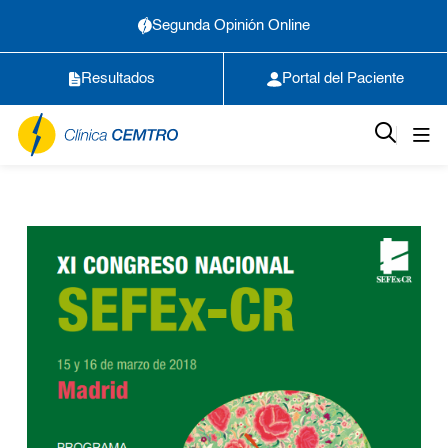
Segunda Opinión Online
Resultados
Portal del Paciente