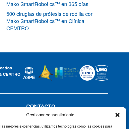
Mako SmartRobotics™ en 365 días
500 cirugías de prótesis de rodilla con
Mako SmartRobotics™ en Clínica
CEMTRO
ficados
ca CEMTRO
CONTACTO
Gestionar consentimiento
Tel: +34 91 735 57 57 | Fax: 91 735
57 58
 las mejores experiencias, utilizamos tecnologías como las cookies para
Av. Ventisquero de la Condesa, 42,