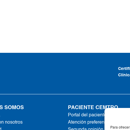
Certi
Clíni
S SOMOS
PACIENTE CEMTRO
a
Portal del paciente
on nosotros
Atención preferente
Para ofrecer
d
Segunda opinión online