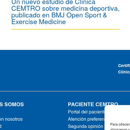
Un nuevo estudio de Clínica
CEMTRO sobre medicina deportiva,
publicado en BMJ Open Sport &
Exercise Medicine
Certi
Clíni
S SOMOS
PACIENTE CEMTRO
a
Portal del paciente
on nosotros
Atención preferente
Para ofrecer
d
Segunda opinión online
almacenar y/