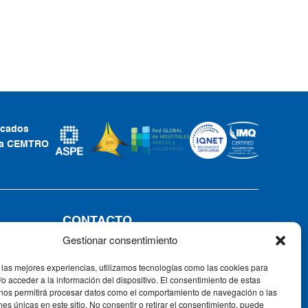
ficados
ca CEMTRO
CONTACTO
Gestionar consentimiento
Tel: +34 91 735 57 57 | Fax: 91 735
57 58
 las mejores experiencias, utilizamos tecnologías como las cookies para
Av. Ventisquero de la Condesa, 42,
o acceder a la información del dispositivo. El consentimiento de estas
28035, Madrid, España
 nos permitirá procesar datos como el comportamiento de navegación o las
ones únicas en este sitio. No consentir o retirar el consentimiento, puede