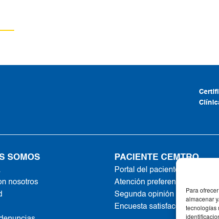
Certi
Clíni
S SOMOS
PACIENTE CEMTRO
a
Portal del paciente
on nosotros
Atención preferente
Para ofrecer
d
Segunda opinión online
almacenar y/
Encuesta satisfacción
tecnologías
identificaci