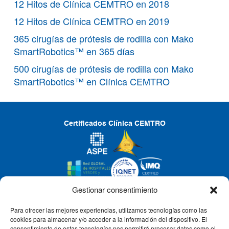
12 Hitos de Clínica CEMTRO en 2018
12 Hitos de Clínica CEMTRO en 2019
365 cirugías de prótesis de rodilla con Mako
SmartRobotics™ en 365 días
500 cirugías de prótesis de rodilla con Mako
SmartRobotics™ en Clínica CEMTRO
Certificados Clínica CEMTRO
Gestionar consentimiento
Para ofrecer las mejores experiencias, utilizamos tecnologías como las
CLÍNICA CEMTRO
cookies para almacenar y/o acceder a la información del dispositivo. El
consentimiento de estas tecnologías nos permitirá procesar datos como el