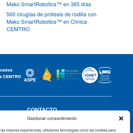
Mako SmartRobotics™ en 365 días
500 cirugías de prótesis de rodilla con
Mako SmartRobotics™ en Clínica
CEMTRO
ficados
ca CEMTRO
CONTACTO
Gestionar consentimiento
Tel: +34 91 735 57 57 | Fax: 91 735
57 58
 las mejores experiencias, utilizamos tecnologías como las cookies para
Av. Ventisquero de la Condesa, 42,