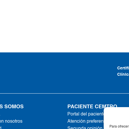
Certi
Clíni
S SOMOS
PACIENTE CEMTRO
a
Portal del paciente
on nosotros
Atención preferente
Para ofrecer
d
Segunda opinión online