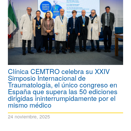
Clínica CEMTRO celebra su XXIV
Simposio Internacional de
Traumatología, el único congreso en
España que supera las 50 ediciones
dirigidas ininterrumpidamente por el
mismo médico
24 noviembre, 2025