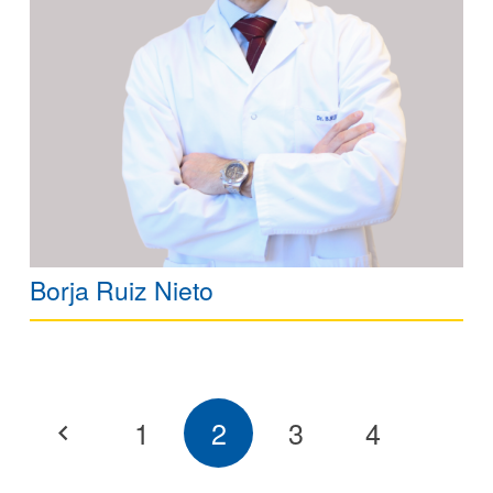
Borja Ruiz Nieto
1
2
3
4