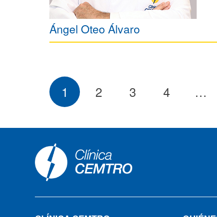
Ángel Oteo Álvaro
1
2
3
4
…