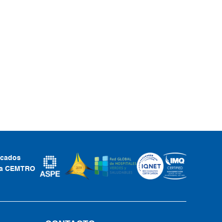
ficados
ca CEMTRO