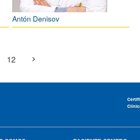
Antón Denisov
12
Certi
Clíni