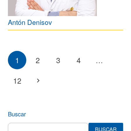
Antón Denisov
1
2
3
4
…
12
Buscar
Search